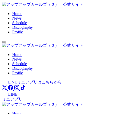
Skip
to
content
Home
News
Schedule
Discography
Profile
Home
News
Schedule
Discography
Profile
LINEミニアプリはこちらから
LINE
ミニアプリ
Home