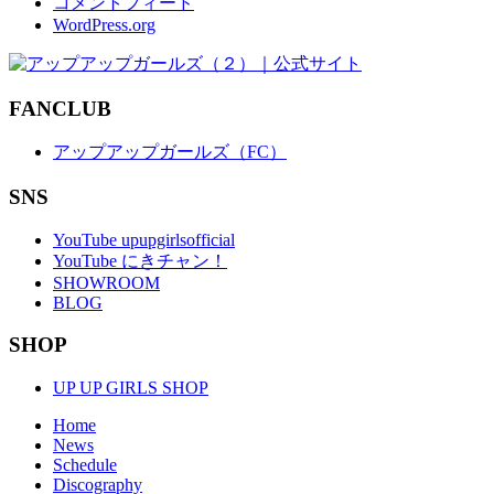
コメントフィード
WordPress.org
FANCLUB
アップアップガールズ（FC）
SNS
YouTube upupgirlsofficial
YouTube にきチャン！
SHOWROOM
BLOG
SHOP
UP UP GIRLS SHOP
Home
News
Schedule
Discography