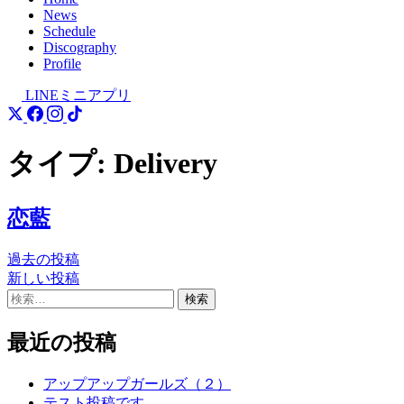
News
Schedule
Discography
Profile
LINEミニアプリ
タイプ:
Delivery
恋藍
過去の投稿
投
新しい投稿
稿
検
索:
ナ
最近の投稿
ビ
ゲ
アップアップガールズ（２）
テスト投稿です。