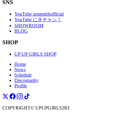
SNS
YouTube upupgirlsofficial
YouTube にきチャン！
SHOWROOM
BLOG
SHOP
UP UP GIRLS SHOP
Home
News
Schedule
Discography
Profile
COPYRIGHT© UPUPGIRLS2KI