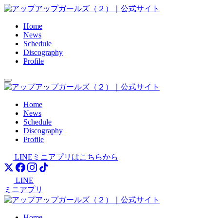
Skip
to
content
Home
News
Schedule
Discography
Profile
Home
News
Schedule
Discography
Profile
LINEミニアプリはこちらから
LINE
ミニアプリ
Home