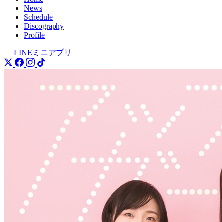
News
Schedule
Discography
Profile
LINEミニアプリ