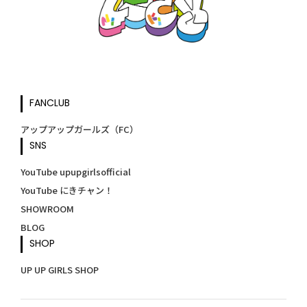
FANCLUB
アップアップガールズ（FC）
SNS
YouTube upupgirlsofficial
YouTube にきチャン！
SHOWROOM
BLOG
SHOP
UP UP GIRLS SHOP