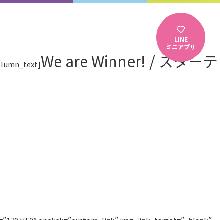
LINE
ミニアプリ
We are Winner! / スターテ
olumn_text]
170×50″ onclick=”custom_link” img_link_target=”_blank”