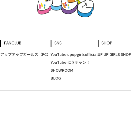
FANCLUB
SNS
SHOP
アップアップガールズ（FC）
YouTube upupgirlsofficial
UP UP GIRLS SHOP
YouTube にきチャン！
SHOWROOM
BLOG