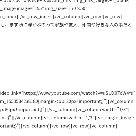
le_image image=”155″ img_size=”170×50″
mn_inner][/vc_row_inner][/vc_column][/vc_row][vc_row]
ネガティブな時もポジティブな時も、まず頭に浮かぶのって家族や友人、仲間や好きな人の事だと
=”https://www.youtube.com/watch?v=uSUX0TcW4Ys”
om_1553584238180{margin-top: 20px !important;}”][vc_column
p: 80px !important;}”][/vc_column][vc_column width=”1/3″]
tant;}”][/vc_column][vc_column width=”1/3″][vc_single_image
portant;}”][/vc_column][/vc_row][vc_row][vc_column]