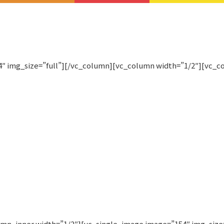
″ img_size=”full”][/vc_column][vc_column width=”1/2″][vc_c
nner width=”1/2″][vc_single_image image=”154″ img_size=”