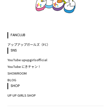
FANCLUB
アップアップガールズ（FC）
SNS
YouTube upupgirlsofficial
YouTube にきチャン！
SHOWROOM
BLOG
SHOP
UP UP GIRLS SHOP