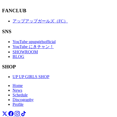
FANCLUB
アップアップガールズ（FC）
SNS
YouTube upupgirlsofficial
YouTube にきチャン！
SHOWROOM
BLOG
SHOP
UP UP GIRLS SHOP
Home
News
Schedule
Discography
Profile