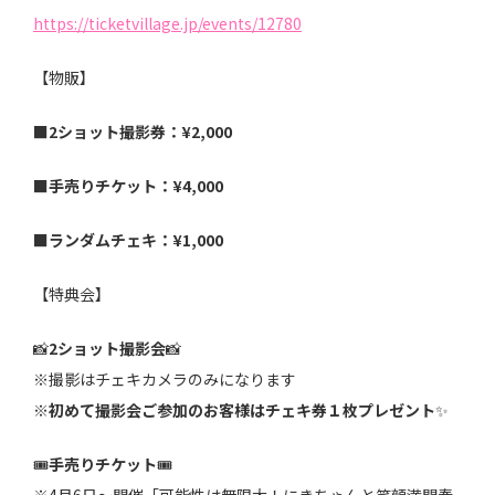
https://ticketvillage.jp/events/12780
【物販】
■2ショット撮影券：¥2,000
■手売りチケット：¥4,000
■ランダムチェキ：¥1,000
【特典会】
📸
2ショット撮影会
📸
※撮影はチェキカメラのみになります
※初めて撮影会ご参加のお客様はチェキ券１枚プレゼント
✨
🎟
手売りチケット
🎟