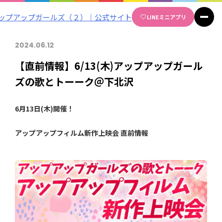
Skip
LINE
ミニアプリ
to
content
2024.06.12
【直前情報】6/13(木)アップアップガール
ズの歌とトーーク＠下北沢
6月13日(木)開催！
アップアップフィルム新作上映会
直前情報