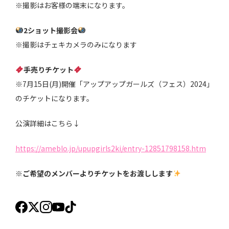
※撮影はお客様の端末になります。
2ショット撮影会
※撮影はチェキカメラのみになります
手売りチケット
※7月15日(月)開催「アップアップガールズ（フェス）2024」
のチケットになります。
公演詳細はこちら↓
https://ameblo.jp/upupgirls2ki/entry-12851798158.htm
※ご希望のメンバーよりチケットをお渡しします