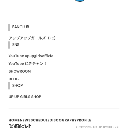
FANCLUB
アップアップガールズ（FC）
SNS
YouTube upupgirlsofficial
YouTube にきチャン！
SHOWROOM
BLOG
SHOP
UP UP GIRLS SHOP
HOME
NEWS
SCHEDULE
DISCOGRAPHY
PROFILE
COPYRIGHT© UPUPGIRLS2KI