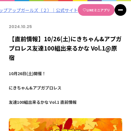
Skip
LINE
ミニアプリ
to
content
2024.10.25
【直前情報】10/26(土)にきちゃん&アプガ
プロレス友達100組出来るかな Vol.1@原
宿
10月26日(土)開催！
にきちゃん&アプガプロレス
友達100組出来るかな Vol.1 直前情報