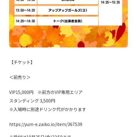
【チケット】
＜前売り＞
VIP15,000円 ※前方のVIP専用エリア
スタンディング 3,500円
※入場時に別途ドリンク代がかかります
https://yum-e.zaiko.io/item/367539