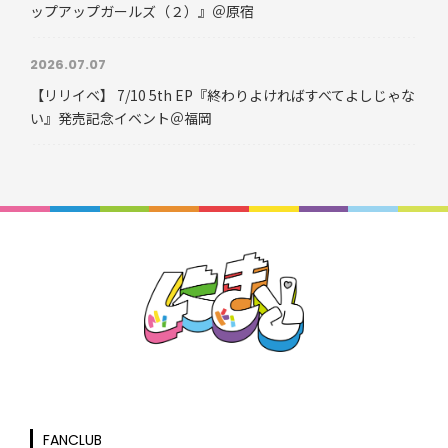
ップアップガールズ（２）』＠原宿
2026.07.07
【リリイベ】 7/10 5th EP『終わりよければすべてよしじゃな
い』発売記念イベント＠福岡
FANCLUB