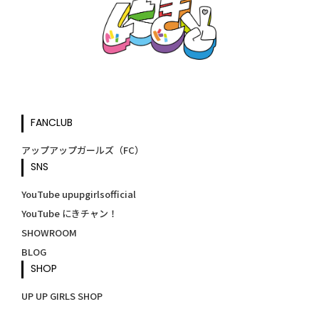
FANCLUB
アップアップガールズ（FC）
SNS
YouTube upupgirlsofficial
YouTube にきチャン！
SHOWROOM
BLOG
SHOP
UP UP GIRLS SHOP