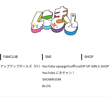
FANCLUB
SNS
SHOP
アップアップガールズ（FC）
YouTube upupgirlsofficial
UP UP GIRLS SHOP
YouTube にきチャン！
SHOWROOM
BLOG