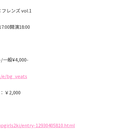
レンズ vol.1
:00開演18:00
/一般¥4,000-
p/e/bg_veats
￥2,000
pgirls2ki/entry-12930405810.html