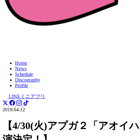
Home
News
Schedule
Discography
Profile
LINEミニアプリ
2019.04.12
【4/30(火)アプガ２「アオイ
演決定！】