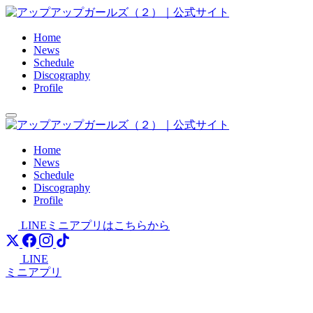
Skip
to
content
Home
News
Schedule
Discography
Profile
Home
News
Schedule
Discography
Profile
LINEミニアプリはこちらから
LINE
ミニアプリ