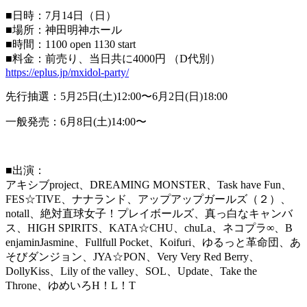
■日時：7月14日（日）
■場所：神田明神ホール
■時間：1100 open 1130 start
■料金：前売り、当日共に4000円 （D代別）
https://eplus.jp/mxidol-party/
先行抽選：5月25日(土)12:00〜6月2日(日)18:
00
一般発売：6月8日(土)14:00〜
■出演：
アキシブproject、DREAMING MONSTER、Task have Fun、
FES☆TIVE、ナナランド、アップアップガールズ（
２）、
notall、絶対直球女子！プレイボールズ、真っ白なキ
ャンバ
ス、HIGH SPIRITS、KATA☆CHU、chuLa、ネコプラ∞、B
enjaminJasmine、Fullfull Pocket、Koifuri、ゆるっと革命団、
あ
そびダンジョン、JYA☆PON、Very Very Red Berry、
DollyKiss、Lily of the valley、SOL、Update、Take the
Throne、ゆめいろH！L！T