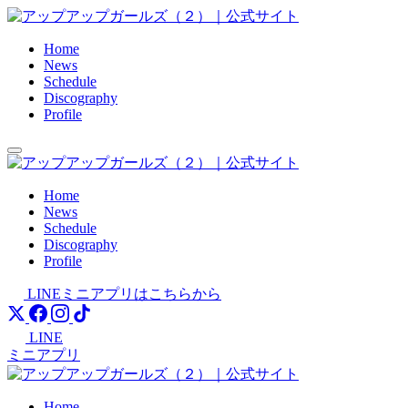
Skip
to
content
Home
News
Schedule
Discography
Profile
Home
News
Schedule
Discography
Profile
LINEミニアプリはこちらから
LINE
ミニアプリ
Home